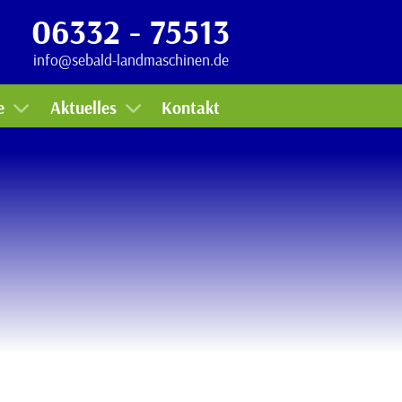
06332 - 75513
Termine
info@sebald-landmaschinen.de
Miete
Lager
e
Aktuelles
Kontakt