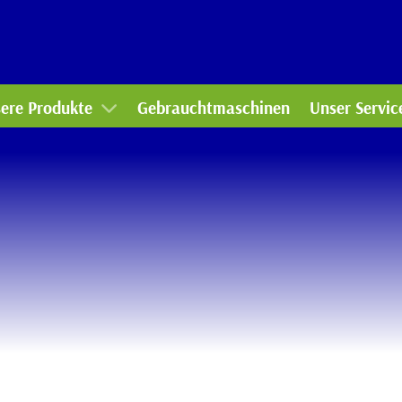
mmunaltechnik
Werkstatt
rtentechnik
Ersatzteile-
ere Produkte
Gebrauchtmaschinen
Unser Servic